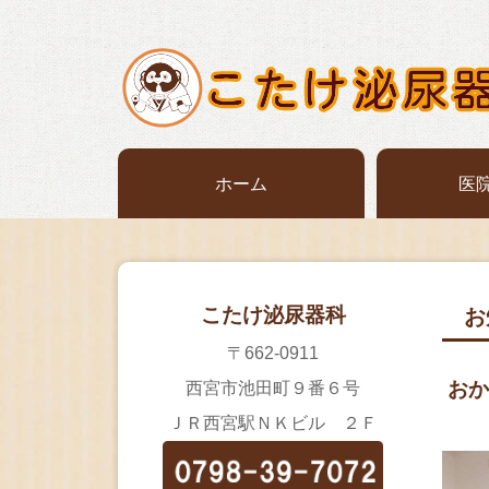
ホーム
医
こたけ泌尿器科
お
〒662-0911
おか
西宮市池田町９番６号
ＪＲ西宮駅ＮＫビル ２Ｆ