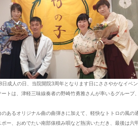
8日成人の日、当院開院3周年となります日にささやかなイベ
サートは、津軽三味線奏者の野崎竹勇雅さんが率いるグループ
のあるオリジナル曲の曲弾きに加えて、軽快なトトロの風の通
スポー、おめでたい南部俵積み唄など熱演いただき、最後は六