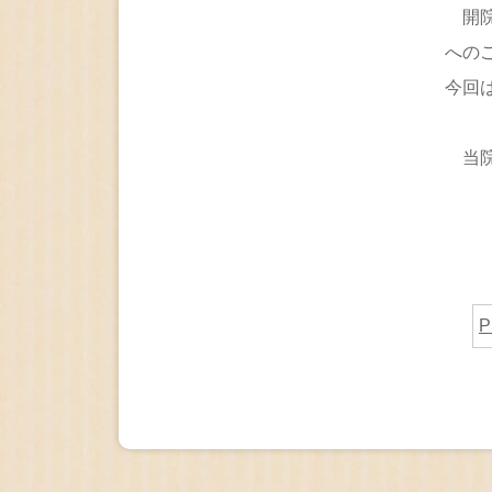
開院
への
今回
当院
令
P