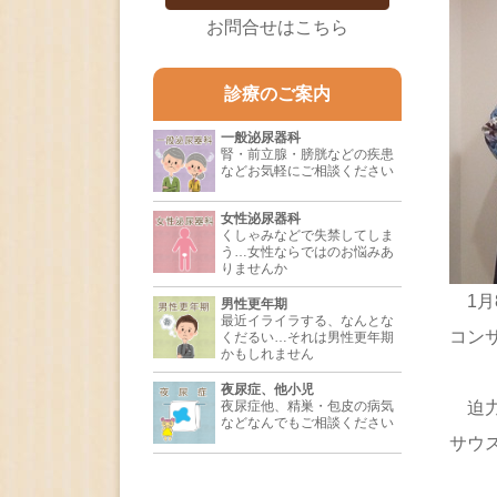
お問合せはこちら
診療のご案内
一般泌尿器科
腎・前立腺・膀胱などの疾患
などお気軽にご相談ください
女性泌尿器科
くしゃみなどで失禁してしま
う…女性ならではのお悩みあ
りませんか
1月
男性更年期
最近イライラする、なんとな
コン
くだるい…それは男性更年期
かもしれません
夜尿症、他小児
夜尿症他、精巣・包皮の病気
迫力
などなんでもご相談ください
サウ