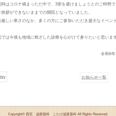
時はコロナ禍まっただ中で、3密を避けましょうとのご時勢で
ご挨拶ができないままでの開院となっていました。
は厳しい寒さのなか、多くの方にご参加いただき盛大なイベン
では今後も地域に根ざした診療を心がけて参りたいと思います
和6年1月 こたけ泌尿器
rev
お知らせ一覧
Copyright©
西宮 泌尿器科 こたけ泌尿器科
All Rights Reserved.